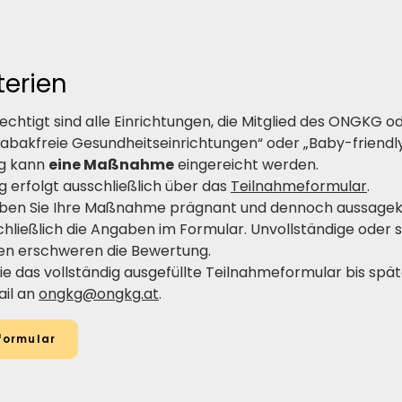
terien
htigt sind alle Einrichtungen, die Mitglied des ONGKG od
abakfreie Gesundheitseinrichtungen“ oder „Baby-friendly 
ng kann
eine Maßnahme
eingereicht werden.
g erfolgt ausschließlich über das
Teilnahmeformular
.
iben Sie Ihre Maßnahme prägnant und dennoch aussagekrä
schließlich die Angaben im Formular. Unvollständige oder
en erschweren die Bewertung.
ie das vollständig ausgefüllte Teilnahmeformular bis spä
il an
ongkg@ongkg.at
.
formular