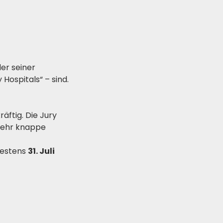
er seiner
Hospitals“ – sind.
ftig. Die Jury
 sehr knappe
testens
31. Juli